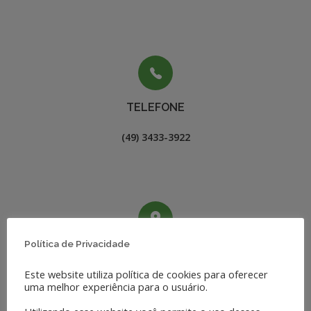
TELEFONE
(49) 3433-3922
Política de Privacidade
ENDEREÇO
Este website utiliza política de cookies para oferecer
R. Severino Tonial, 1030 - Tonial

uma melhor experiência para o usuário.
Xanxerê–SC - CEP: 89820-000