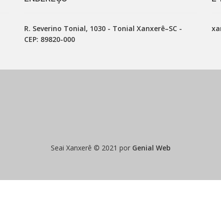
R. Severino Tonial, 1030 - Tonial Xanxerê–SC -
xa
CEP: 89820-000
Seai Xanxerê © 2021 por
Genial Web