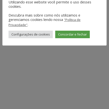
Utilizando esse website você permite o uso desses
TRABALHO
cookies.
Descubra mais sobre como nós utilizamos e
gerenciamos cookies lendo nossa
"Política de
.
Privacidade"
Configurações de cookies
Concordar e fechar
TESOUREIRO ADJUNTO
RICARDO ANTÔNIO BATTISTIN BIFFI
ENGENHEIRO QUÍMICO