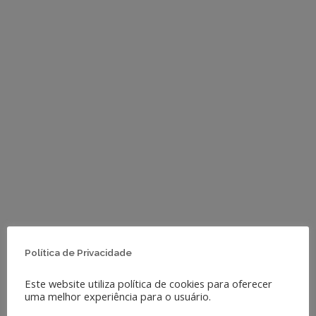
SECRETÁRIA ADJUNTA
ROBERTA SARTORI
ARQUITETA E URBANISTA
PRIMEIRO TESOUREIRO
Política de Privacidade
Este website utiliza política de cookies para oferecer
SERGIO LUIZ ZANELLA
uma melhor experiência para o usuário.
ENG. OP. FABRICAÇÃO MECÂNICA E SEG. DO